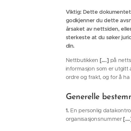
Viktig: Dette dokumentet
godkjenner du dette avsni
årsaket av nettsiden, elle
sterkeste at du søker juri
din.
Nettbutikken
[….]
på nett
informasjon som er utgitt 
ordre og frakt, og for å h
Generelle bestem
1.
En personlig datakontro
organisasjonsnummer
[….