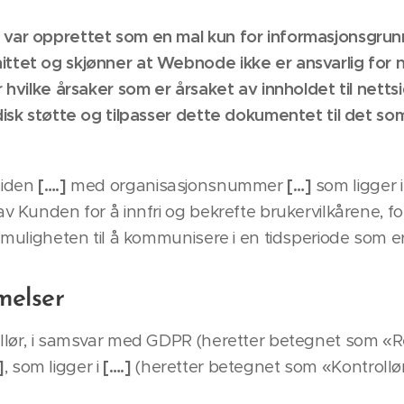
 var opprettet som en mal kun for informasjonsgrun
ttet og skjønner at Webnode ikke er ansvarlig for 
r hvilke årsaker som er årsaket av innholdet til netts
disk støtte og tilpasser dette dokumentet til det so
siden
[….]
med organisasjonsnummer
[…]
som ligger 
av Kunden for å innfri og bekrefte brukervilkårene, f
a muligheten til å kommunisere i en tidsperiode som e
melser
llør, i samsvar med GDPR (heretter betegnet som «
]
, som ligger i
[….]
(heretter betegnet som «Kontrollør