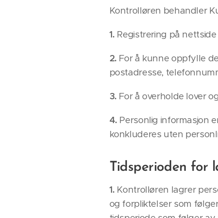
Kontrolløren behandler K
1.
Registrering på nettsid
2.
For å kunne oppfylle de
postadresse, telefonnum
3.
For å overholde lover o
4.
Personlig informasjon e
konkluderes uten personli
Tidsperioden for 
1.
Kontrolløren lagrer pers
og forpliktelser som følg
tidsperiode som følger av 