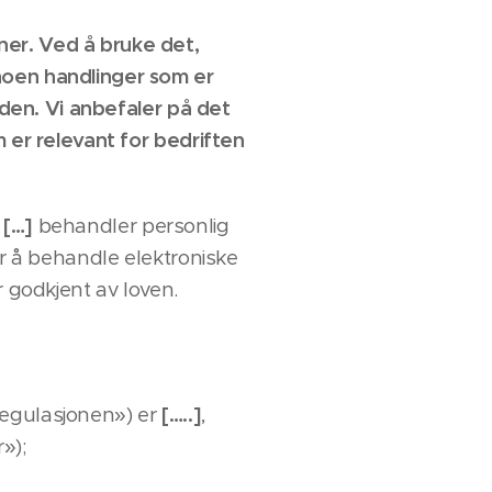
ner. Ved å bruke det,
noen handlinger som er
iden. Vi anbefaler på det
m er relevant for bedriften
i
[…]
behandler personlig
or å behandle elektroniske
r godkjent av loven.
Regulasjonen») er
[…..]
,
»);