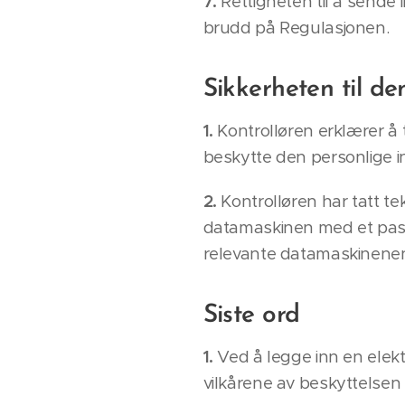
7.
Rettigheten til å sende
brudd på Regulasjonen.
Sikkerheten til d
1.
Kontrolløren erklærer å 
beskytte den personlige 
2.
Kontrolløren har tatt tek
datamaskinen med et passo
relevante datamaskinene
Siste ord
1.
Ved å legge inn en elek
vilkårene av beskyttelsen