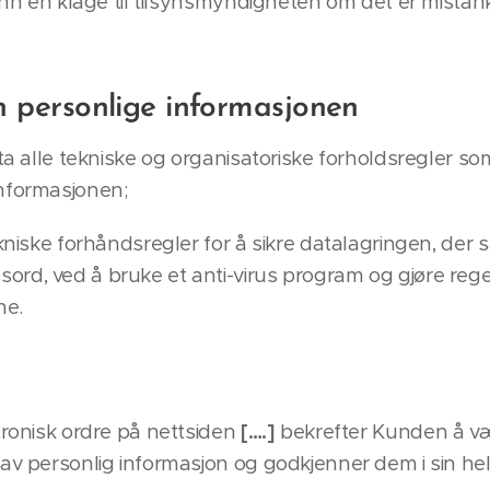
 inn en klage til tilsynsmyndigheten om det er mista
en personlige informasjonen
ta alle tekniske og organisatoriske forholdsregler s
informasjonen;
niske forhåndsregler for å sikre datalagringen, der sær
rd, ved å bruke et anti-virus program og gjøre reg
ne.
tronisk ordre på nettsiden
[….]
bekrefter Kunden å væ
 av personlig informasjon og godkjenner dem i sin hel