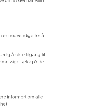
nke om at det har vært
om er nødvendige for å
lig å sikre tilgang til
elmessige sjekk på de
re informert om alle
het;