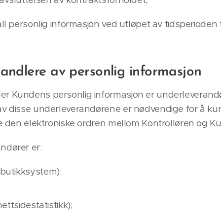
ll personlig informasjon ved utløpet av tidsperioden 
andlere av personlig informasjon
r Kundens personlig informasjon er underleverandøre
av disse underleverandørene er nødvendige for å ku
dle den elektroniske ordren mellom Kontrolløren og K
ndører er:
butikksystem);
ettsidestatistikk);