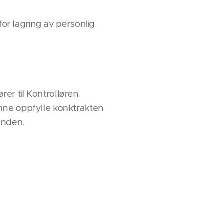
for lagring av personlig
r til Kontrolløren.
nne oppfylle konktrakten
unden.