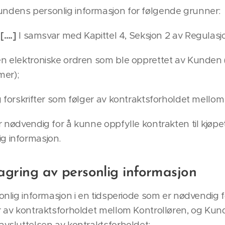
undens personlig informasjon for følgende grunner:
e
[….]
I samsvar med Kapittel 4, Seksjon 2 av Regulasj
n elektroniske ordren som ble opprettet av Kunden 
mer);
g forskrifter som følger av kontraktsforholdet mello
r nødvendig for å kunne oppfylle kontrakten til kjøpe
g informasjon.
lagring av personlig informasjon
onlig informasjon i en tidsperiode som er nødvendig f
er av kontraktsforholdet mellom Kontrolløren, og Kund
avsluttelsen av kontraktsforholdet;