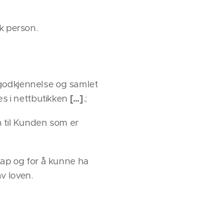
sk person.
godkjennelse og samlet
es i nettbutikken
[…]
.;
n til Kunden som er
kap og for å kunne ha
v loven.